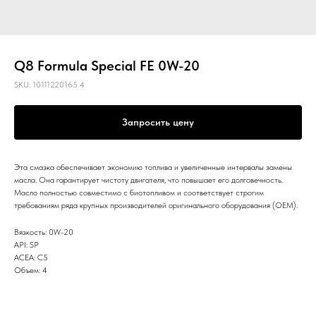
Q8 Formula Special FE 0W-20
SKU:
10111220165 4
Запросить цену
Эта смазка обеспечивает экономию топлива и увеличенные интервалы замены
масла. Она гарантирует чистоту двигателя, что повышает его долговечность.
Масло полностью совместимо с биотопливом и соответствует строгим
требованиям ряда крупных производителей оригинального оборудования (OEM).
Вязкость: 0W-20
API: SP
ACEA: С5
Объем: 4