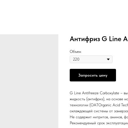
Антифриз G Line An
Объем
Запросить цену
G Line Antifreeze Carboxylate –
жидкость (антифриз), на основе м
технологии (OATOrganic Acid Tec
охлаждающей системы от замерзани
Не содержит нитритов, аминов, фо
Рекомендуемый срок эксплуатации